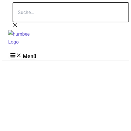
Suche...
Zum
Inhalt
springen
Menü