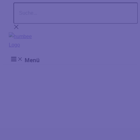
Suche...
Zum
Inhalt
springen
Menü