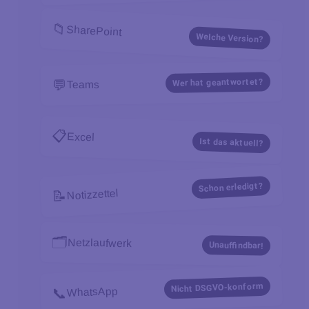
📁
SharePoint
Welche Version?
Wer hat geantwortet?
💬
Teams
📋
Excel
Ist das aktuell?
Schon erledigt?
Notizzettel
📝
🗂️
Netzlaufwerk
Unauffindbar!
Nicht DSGVO-konform
📞
WhatsApp