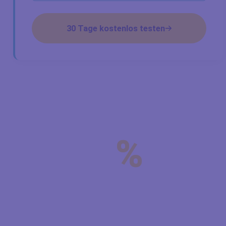
30 Tage kostenlos testen
%
der täglichen Arbeitszeit* effektive