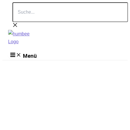
Suche...
Zum
Inhalt
springen
Menü